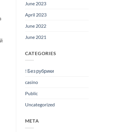
June 2023
April 2023
з
June 2022
June 2021
ий
CATEGORIES
! Без рубрики
casino
Public
Uncategorized
META