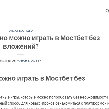
UNCATEGORIZED
мно можно играть в Мостбет без
вложений?
POSTED ON
MARCH 5, 2026
BY
ожно играть в Мостбет без
ртные игры, которые можно попробовать без необходимости
ный способ для новых игроков ознакомиться с платформой 