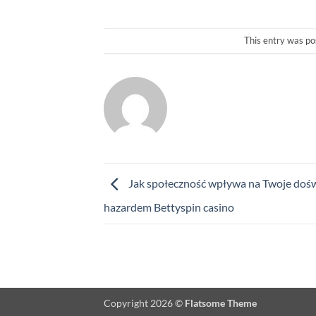
This entry was po
Jak społeczność wpływa na Twoje dośw
hazardem Bettyspin casino
Copyright 2026 ©
Flatsome Theme