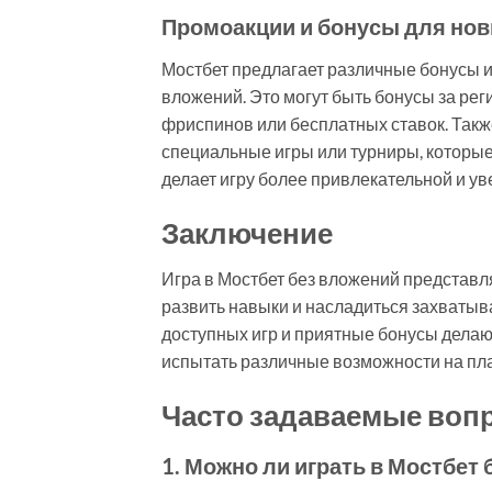
Промоакции и бонусы для нов
Мостбет предлагает различные бонусы и
вложений. Это могут быть бонусы за ре
фриспинов или бесплатных ставок. Также
специальные игры или турниры, которые
делает игру более привлекательной и у
Заключение
Игра в Мостбет без вложений представл
развить навыки и насладиться захваты
доступных игр и приятные бонусы делаю
испытать различные возможности на п
Часто задаваемые воп
1. Можно ли играть в Мостбет 