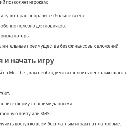
ий позволяет игрокам:
и ту, которая понравится больше всего.
собенно полезно для новичков.
 риска потерь.
полнительные преимущества без финансовых вложений.
 и начать игру
й на Мостбет, вам необходимо выполнить несколько шагов.
тбет.
полните форму с вашими данными.
тронную почту или SMS.
учить доступ ко всем бесплатным играм на платформе.