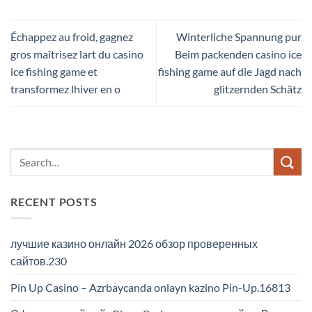
Échappez au froid, gagnez
Winterliche Spannung pur
gros maîtrisez lart du casino
Beim packenden casino ice
ice fishing game et
fishing game auf die Jagd nach
transformez lhiver en o
glitzernden Schätz
RECENT POSTS
лучшие казино онлайн 2026 обзор проверенных
сайтов.230
Pin Up Casino – Azrbaycanda onlayn kazino Pin-Up.16813