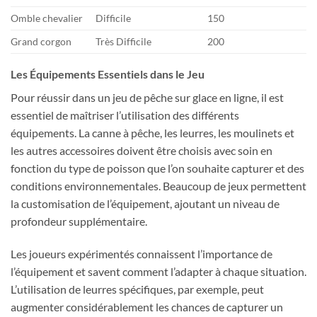
Omble chevalier
Difficile
150
Grand corgon
Très Difficile
200
Les Équipements Essentiels dans le Jeu
Pour réussir dans un jeu de pêche sur glace en ligne, il est
essentiel de maîtriser l’utilisation des différents
équipements. La canne à pêche, les leurres, les moulinets et
les autres accessoires doivent être choisis avec soin en
fonction du type de poisson que l’on souhaite capturer et des
conditions environnementales. Beaucoup de jeux permettent
la customisation de l’équipement, ajoutant un niveau de
profondeur supplémentaire.
Les joueurs expérimentés connaissent l’importance de
l’équipement et savent comment l’adapter à chaque situation.
L’utilisation de leurres spécifiques, par exemple, peut
augmenter considérablement les chances de capturer un