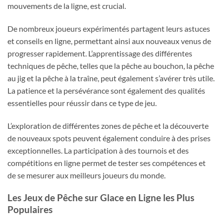
mouvements de la ligne, est crucial.
De nombreux joueurs expérimentés partagent leurs astuces
et conseils en ligne, permettant ainsi aux nouveaux venus de
progresser rapidement. L’apprentissage des différentes
techniques de pêche, telles que la pêche au bouchon, la pêche
au jig et la pêche à la traîne, peut également s’avérer très utile.
La patience et la persévérance sont également des qualités
essentielles pour réussir dans ce type de jeu.
L’exploration de différentes zones de pêche et la découverte
de nouveaux spots peuvent également conduire à des prises
exceptionnelles. La participation à des tournois et des
compétitions en ligne permet de tester ses compétences et
de se mesurer aux meilleurs joueurs du monde.
Les Jeux de Pêche sur Glace en Ligne les Plus
Populaires