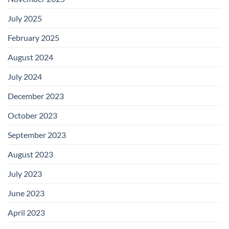
July 2025
February 2025
August 2024
July 2024
December 2023
October 2023
September 2023
August 2023
July 2023
June 2023
April 2023