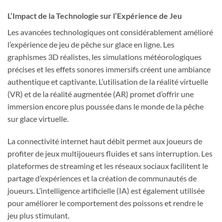
L’Impact de la Technologie sur l’Expérience de Jeu
Les avancées technologiques ont considérablement amélioré
l’expérience de jeu de pêche sur glace en ligne. Les
graphismes 3D réalistes, les simulations météorologiques
précises et les effets sonores immersifs créent une ambiance
authentique et captivante. L’utilisation de la réalité virtuelle
(VR) et de la réalité augmentée (AR) promet d’offrir une
immersion encore plus poussée dans le monde de la pêche
sur glace virtuelle.
La connectivité internet haut débit permet aux joueurs de
profiter de jeux multijoueurs fluides et sans interruption. Les
plateformes de streaming et les réseaux sociaux facilitent le
partage d’expériences et la création de communautés de
joueurs. L’intelligence artificielle (IA) est également utilisée
pour améliorer le comportement des poissons et rendre le
jeu plus stimulant.