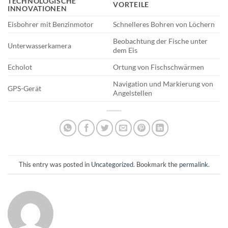
TECHNOLOGISCHE
VORTEILE
INNOVATIONEN
Eisbohrer mit Benzinmotor
Schnelleres Bohren von Löchern
Beobachtung der Fische unter
Unterwasserkamera
dem Eis
Echolot
Ortung von Fischschwärmen
Navigation und Markierung von
GPS-Gerät
Angelstellen
This entry was posted in
Uncategorized
. Bookmark the
permalink
.