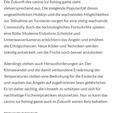
Die Zukunft des casino ice fishing game sieht
vielversprechend aus. Die steigende Popularität dieses
ungewöhnlichen Hobbys und die wachsenden Möglichkeiten
zur Teilnahme an Turnieren sorgen für eine stetig wachsende
Community. Auch die technologischen Fortschritte spielen
eine Rolle. Moderne Eisbohrer, Echolote und
Unterwasserkameras erleichtern das Angeln und erhöhen
die Erfolgschancen. Neue Köder und Techniken werden
ständig entwickelt, um die Fische noch besser anzulocken.
Allerdings stehen auch Herausforderungen an. Der
Klimawandel und die damit verbundene Erwärmung der
Temperaturen stellen eine Bedrohung für die Eisdecke dar
und machen das Angeln auf zugefrorenen Seen gefährlicher.
Es ist daher wichtig, die Umwelt zu schützen und sich für
nachhaltige Fischereipraktiken einzusetzen. Nur so kann das
casino ice fishing game auch in Zukunft seinen Reiz behalten.