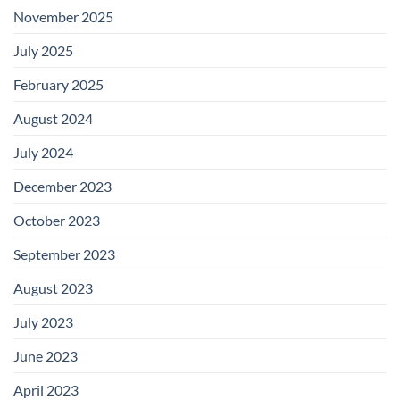
November 2025
July 2025
February 2025
August 2024
July 2024
December 2023
October 2023
September 2023
August 2023
July 2023
June 2023
April 2023