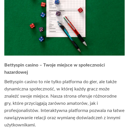
Bettyspin casino – Twoje miejsce w społeczności
hazardowej
Bettyspin casino to nie tylko platforma do gier, ale także
dynamiczna społeczność, w której każdy gracz może
znaleźć swoje miejsce. Nasza strona oferuje różnorodne
gry, które przyciągają zarówno amatorów, jak i
profesjonalistów. Interaktywna platforma pozwala na łatwe
nawiązywanie relacji oraz wymianę doświadczeń z innymi
użytkownikami.