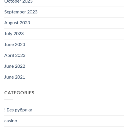
October 2023
September 2023
August 2023
July 2023
June 2023
April 2023
June 2022
June 2021
CATEGORIES
! Без рубрики
casino