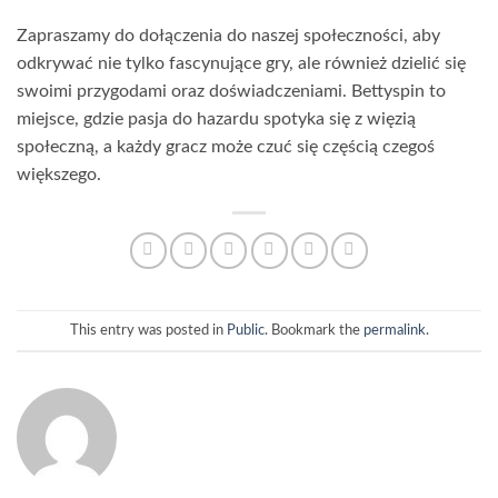
Zapraszamy do dołączenia do naszej społeczności, aby
odkrywać nie tylko fascynujące gry, ale również dzielić się
swoimi przygodami oraz doświadczeniami. Bettyspin to
miejsce, gdzie pasja do hazardu spotyka się z więzią
społeczną, a każdy gracz może czuć się częścią czegoś
większego.
This entry was posted in
Public
. Bookmark the
permalink
.