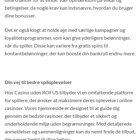
betingelser, da nogle krav kan indsnævre, hvordan du bruger
dine bonusser.
Det er også klogt at holde øje med særlige kampagner og
loyalitetsprogrammer, som kan give yderligere belønninger,
når du spiller. Disse kan variere fra gratis spins til
kontantbelønninger, der kan booste din bankroll endnu mere.
Din vej til bedre spiloplevelser
Hos Casino uden ROFUS tilbyder vi en omfattende platform
for spillere, der ønsker at maksimere deres oplevelse i online
casinoer. Vores hjemmeside er designet til at guide dig
gennem de bedste casinoer, der tilbyder et sikkert og
underholdende miljø uden begrænsninger. Med detaljerede
anmeldelser og sammenligninger kan du nemt finde de tilbud,
der passer bedst til dine behov.