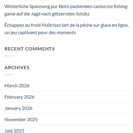
Winterliche Spannung pur Beim packenden casino ice fishing
game auf die Jagd nach glitzernden Schätz
Échappez au froid Maîtrisez lart de la pêche sur glace en ligne,
un jeu captivant pour des moments
RECENT COMMENTS
ARCHIVES
March 2026
February 2026
January 2026
November 2025
July 2025