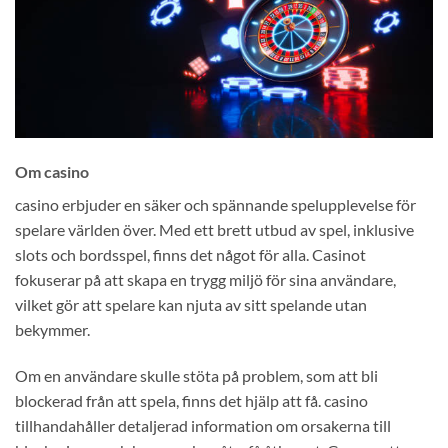
Om casino
casino erbjuder en säker och spännande spelupplevelse för
spelare världen över. Med ett brett utbud av spel, inklusive
slots och bordsspel, finns det något för alla. Casinot
fokuserar på att skapa en trygg miljö för sina användare,
vilket gör att spelare kan njuta av sitt spelande utan
bekymmer.
Om en användare skulle stöta på problem, som att bli
blockerad från att spela, finns det hjälp att få. casino
tillhandahåller detaljerad information om orsakerna till