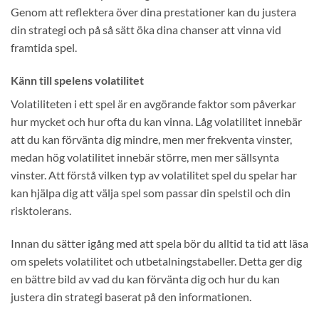
Genom att reflektera över dina prestationer kan du justera
din strategi och på så sätt öka dina chanser att vinna vid
framtida spel.
Känn till spelens volatilitet
Volatiliteten i ett spel är en avgörande faktor som påverkar
hur mycket och hur ofta du kan vinna. Låg volatilitet innebär
att du kan förvänta dig mindre, men mer frekventa vinster,
medan hög volatilitet innebär större, men mer sällsynta
vinster. Att förstå vilken typ av volatilitet spel du spelar har
kan hjälpa dig att välja spel som passar din spelstil och din
risktolerans.
Innan du sätter igång med att spela bör du alltid ta tid att läsa
om spelets volatilitet och utbetalningstabeller. Detta ger dig
en bättre bild av vad du kan förvänta dig och hur du kan
justera din strategi baserat på den informationen.