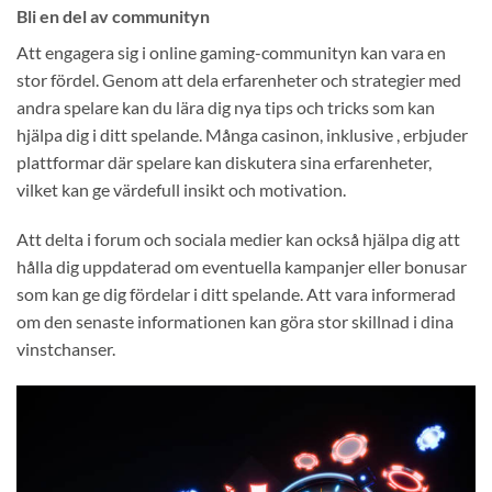
Bli en del av communityn
Att engagera sig i online gaming-communityn kan vara en
stor fördel. Genom att dela erfarenheter och strategier med
andra spelare kan du lära dig nya tips och tricks som kan
hjälpa dig i ditt spelande. Många casinon, inklusive , erbjuder
plattformar där spelare kan diskutera sina erfarenheter,
vilket kan ge värdefull insikt och motivation.
Att delta i forum och sociala medier kan också hjälpa dig att
hålla dig uppdaterad om eventuella kampanjer eller bonusar
som kan ge dig fördelar i ditt spelande. Att vara informerad
om den senaste informationen kan göra stor skillnad i dina
vinstchanser.