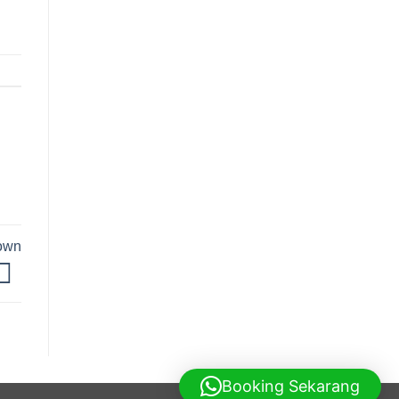
nown
Booking Sekarang