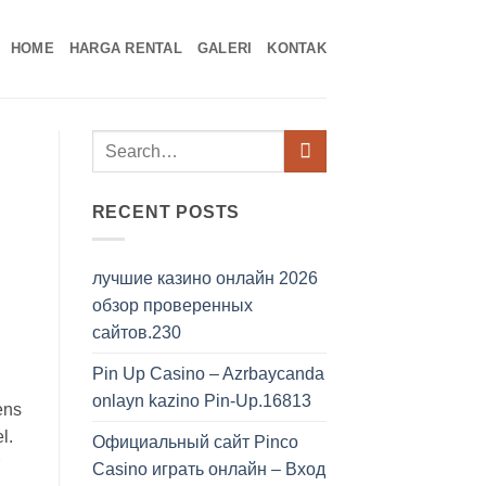
HOME
HARGA RENTAL
GALERI
KONTAK
RECENT POSTS
лучшие казино онлайн 2026
обзор проверенных
сайтов.230
Pin Up Casino – Azrbaycanda
onlayn kazino Pin-Up.16813
ens
l.
Официальный сайт Pinco
Casino играть онлайн – Вход