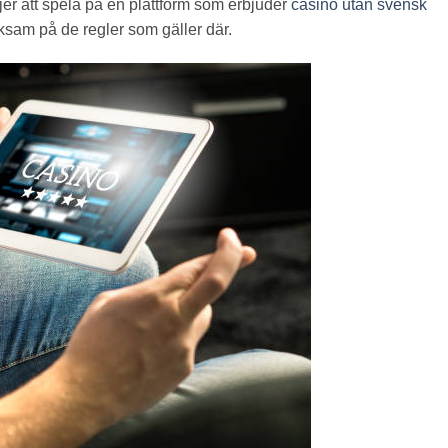
ljer att spela på en plattform som erbjuder
casino utan svensk
ksam på de regler som gäller där.