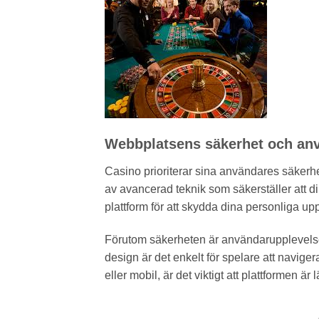
Webbplatsens säkerhet och anv
Casino prioriterar sina användares säkerhe
av avancerad teknik som säkerställer att d
plattform för att skydda dina personliga upp
Förutom säkerheten är användarupplevelse
design är det enkelt för spelare att navige
eller mobil, är det viktigt att plattformen är