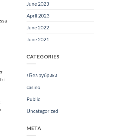
June 2023
April 2023
essa
June 2022
June 2021
CATEGORIES
er
! Без рубрики
fri
casino
Public
t
n
Uncategorized
META