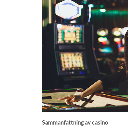
Sammanfattning av casino