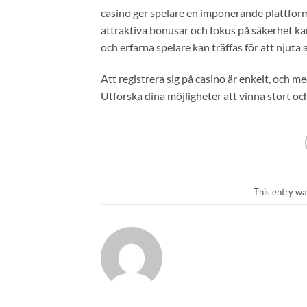
casino ger spelare en imponerande plattform 
attraktiva bonusar och fokus på säkerhet kan
och erfarna spelare kan träffas för att njut
Att registrera sig på casino är enkelt, och me
Utforska dina möjligheter att vinna stort och
This entry wa