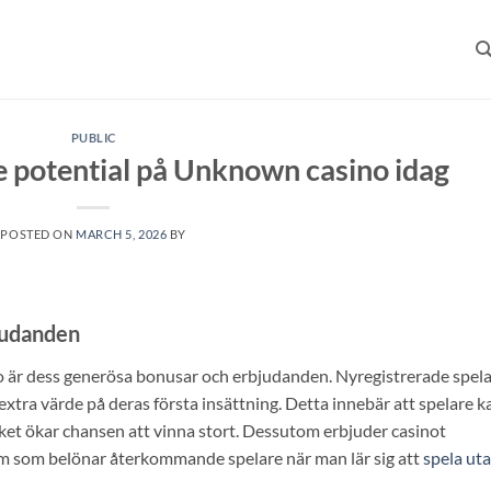
PUBLIC
e potential på Unknown casino idag
POSTED ON
MARCH 5, 2026
BY
judanden
o är dess generösa bonusar och erbjudanden. Nyregistrerade spel
xtra värde på deras första insättning. Detta innebär att spelare k
lket ökar chansen att vinna stort. Dessutom erbjuder casinot
m som belönar återkommande spelare när man lär sig att
spela ut