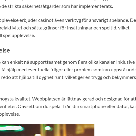
are de strikta säkerhetsåtgärder som har implementerats.
lupplevelse erbjuder casinot även verktyg för ansvarigt spelande. D
pelaktivitet och sätta gränser för insättningar och speltid, vilket
ll spelupplevelse.
else
e kan enkelt nå supportteamet genom flera olika kanaler, inklusive
tt få hjälp med eventuella frågor eller problem som kan uppstå und
redo att hjälpa till dygnet runt, vilket ger en trygg och bekymmers
ögsta kvalitet. Webbplatsen är lättnavigerad och designad för at
enheter. Oavsett om du spelar från din smartphone eller dator, ka
pplevelse.