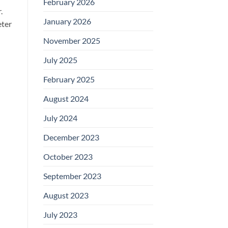
February 2026
.
January 2026
eter
November 2025
July 2025
February 2025
August 2024
July 2024
December 2023
October 2023
September 2023
August 2023
July 2023