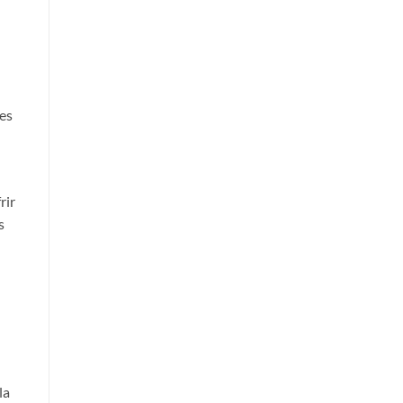
les
rir
s
la