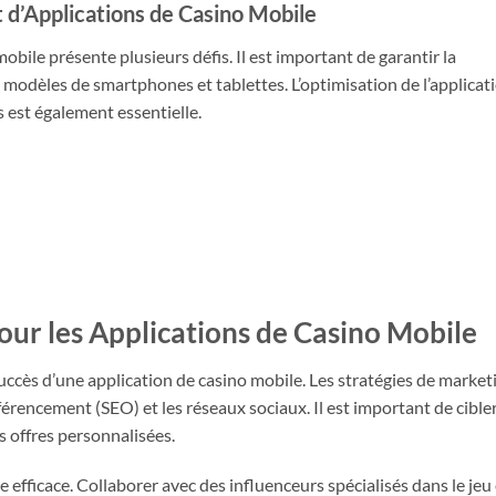
d’Applications de Casino Mobile
bile présente plusieurs défis. Il est important de garantir la
s modèles de smartphones et tablettes. L’optimisation de l’applicat
s est également essentielle.
our les Applications de Casino Mobile
succès d’une application de casino mobile. Les stratégies de market
éférencement (SEO) et les réseaux sociaux. Il est important de cible
s offres personnalisées.
 efficace. Collaborer avec des influenceurs spécialisés dans le jeu