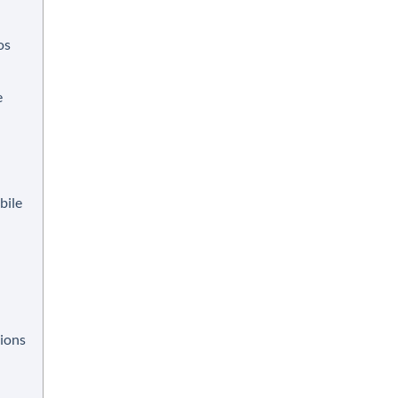
os
e
bile
ions