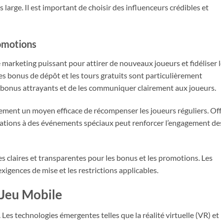
 large. Il est important de choisir des influenceurs crédibles et
omotions
 marketing puissant pour attirer de nouveaux joueurs et fidéliser 
es bonus de dépôt et les tours gratuits sont particulièrement
s bonus attrayants et de les communiquer clairement aux joueurs.
ement un moyen efficace de récompenser les joueurs réguliers. Off
itations à des événements spéciaux peut renforcer l’engagement de
les claires et transparentes pour les bonus et les promotions. Les
igences de mise et les restrictions applicables.
 Jeu Mobile
Les technologies émergentes telles que la réalité virtuelle (VR) et 