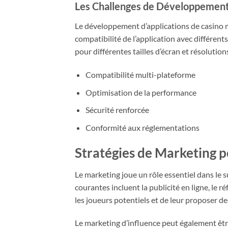
Les Challenges de Développement 
Le développement d’applications de casino mo
compatibilité de l’application avec différent
pour différentes tailles d’écran et résolution
Compatibilité multi-plateforme
Optimisation de la performance
Sécurité renforcée
Conformité aux réglementations
Stratégies de Marketing p
Le marketing joue un rôle essentiel dans le 
courantes incluent la publicité en ligne, le r
les joueurs potentiels et de leur proposer de
Le marketing d’influence peut également être