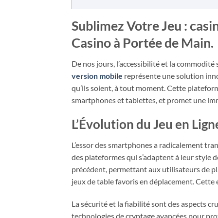
Sublimez Votre Jeu : casi
Casino à Portée de Main.
De nos jours, l’accessibilité et la commodit
version mobile
représente une solution inno
qu’ils soient, à tout moment. Cette plateform
smartphones et tablettes, et promet une imm
L’Évolution du Jeu en Lign
L’essor des smartphones a radicalement tran
des plateformes qui s’adaptent à leur style d
précédent, permettant aux utilisateurs de pla
jeux de table favoris en déplacement. Cette é
La sécurité et la fiabilité sont des aspects 
technologies de cryptage avancées pour prot