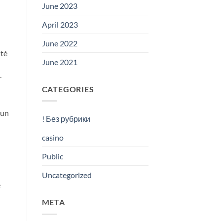
June 2023
April 2023
June 2022
ité
June 2021
r
CATEGORIES
 un
! Без рубрики
casino
Public
Uncategorized
e
META