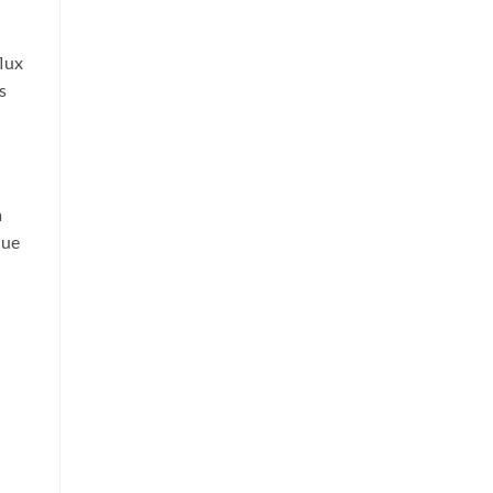
flux
s
a
que