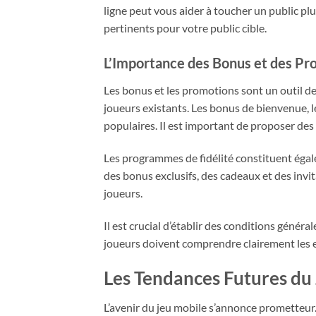
ligne peut vous aider à toucher un public plus
pertinents pour votre public cible.
L’Importance des Bonus et des Pr
Les bonus et les promotions sont un outil de
joueurs existants. Les bonus de bienvenue, l
populaires. Il est important de proposer de
Les programmes de fidélité constituent égal
des bonus exclusifs, des cadeaux et des inv
joueurs.
Il est crucial d’établir des conditions généra
joueurs doivent comprendre clairement les ex
Les Tendances Futures du
L’avenir du jeu mobile s’annonce prometteur. 