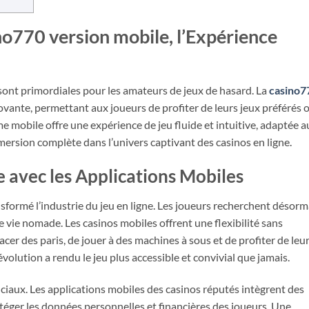
no770 version mobile, l’Expérience
é sont primordiales pour les amateurs de jeux de hasard. La
casino7
vante, permettant aux joueurs de profiter de leurs jeux préférés 
e mobile offre une expérience de jeu fluide et intuitive, adaptée a
ersion complète dans l’univers captivant des casinos en ligne.
e avec les Applications Mobiles
sformé l’industrie du jeu en ligne. Les joueurs recherchent désorm
e vie nomade. Les casinos mobiles offrent une flexibilité sans
cer des paris, de jouer à des machines à sous et de profiter de leu
volution a rendu le jeu plus accessible et convivial que jamais.
cruciaux. Les applications mobiles des casinos réputés intègrent des
éger les données personnelles et financières des joueurs. Une