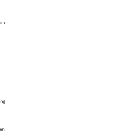
ion
ing
r
 en