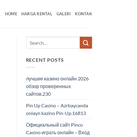
HOME
HARGA RENTAL
GALERI
KONTAK
RECENT POSTS
лучшие казино онлайн 2026
обзор проверенных
сайтов.230
Pin Up Casino – Azrbaycanda
onlayn kazino Pin-Up.16813
Официальный сайт Pinco
Casino играть онлайн – Вход