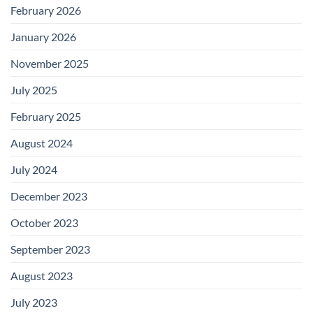
February 2026
January 2026
November 2025
July 2025
February 2025
August 2024
July 2024
December 2023
October 2023
September 2023
August 2023
July 2023