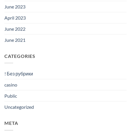
June 2023
April 2023
June 2022
June 2021
CATEGORIES
! Без рубрики
casino
Public
Uncategorized
META