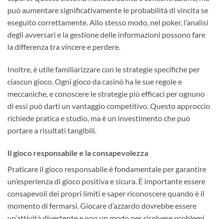
può aumentare significativamente le probabilità di vincita se
eseguito correttamente. Allo stesso modo, nel poker, l’analisi
degli avversari e la gestione delle informazioni possono fare
la differenza tra vincere e perdere.
Inoltre, è utile familiarizzare con le strategie specifiche per
ciascun gioco. Ogni gioco da casinò ha le sue regole e
meccaniche, e conoscere le strategie più efficaci per ognuno
di essi può darti un vantaggio competitivo. Questo approccio
richiede pratica e studio, ma è un investimento che può
portare a risultati tangibili.
Il gioco responsabile e la consapevolezza
Praticare il gioco responsabile è fondamentale per garantire
un’esperienza di gioco positiva e sicura. È importante essere
consapevoli dei propri limiti e saper riconoscere quando è il
momento di fermarsi. Giocare d’azzardo dovrebbe essere
un’attività divertente e non un modo per risolvere problemi