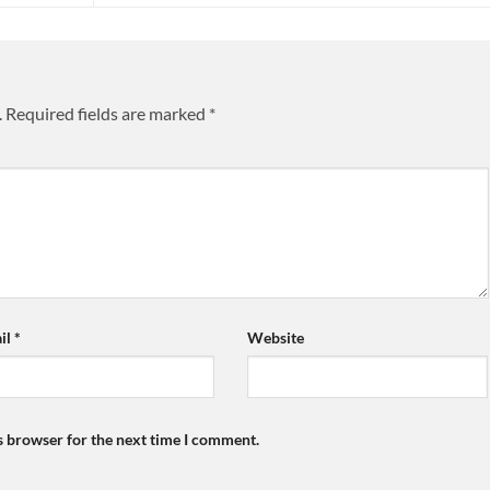
.
Required fields are marked
*
il
*
Website
s browser for the next time I comment.