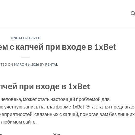
UNCATEGORIZED
 с капчей при входе в 1xBet
STED ON
MARCH 6, 2026
BY
RENTAL
чей при входе в 1xBet
 человека, может стать настоящей проблемой для
ю учетную запись на платформе 1xBet. Эта статья предлагае
приятностей, связанных с капчей, помогая вам без лишних
 любимом сайте.