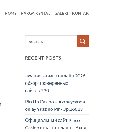
HOME
HARGA RENTAL
GALERI
KONTAK
RECENT POSTS
лучшие казино онлайн 2026
обзор проверенных
сайтов.230
Pin Up Casino – Azrbaycanda
т
onlayn kazino Pin-Up.16813
Официальный сайт Pinco
Casino играть онлайн – Вход