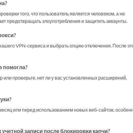
на?
роверки того, что пользователь является человеком, а не
ет предотвращать злоупотребления и защитить аккаунты.
рокси?
и вашего VPN-сервиса и выбрать опцию отключения. После эт
не помогла?
 или проверьте, нет ли у вас установленных расширений,
куки?
в месяц или перед использованием новых веб-сайтов, особен
 к учетной записи после блокировки капчи?