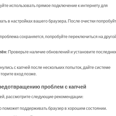
йте использовать прямое подключение к интернету для
ать в настройках вашего браузера. После очистки попробуй
проблема сохраняется, попробуйте переключиться на друго
лён:
Проверьте наличие обновлений и установите последн
нулись с капчей после нескольких попыток, дайте системе
торите вход позже.
редотвращению проблем с капчей
чей, рассмотрите следующие рекомендации:
 поможет поддерживать браузер в хорошем состоянии.