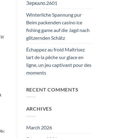
Зеркало.2601
Winterliche Spannung pur
Beim packenden casino ice
fishing game auf die Jagd nach
ти
glitzernden Schätz
Échappez au froid Maîtrisez
lart de la pêche sur glace en
ligne, un jeu captivant pour des
moments
RECENT COMMENTS
а
ARCHIVES
March 2026
чь: