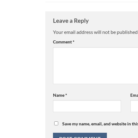
Leave a Reply
Your email address will not be published
Comment
*
Name
*
Ema
Save my name, email, and website in thi