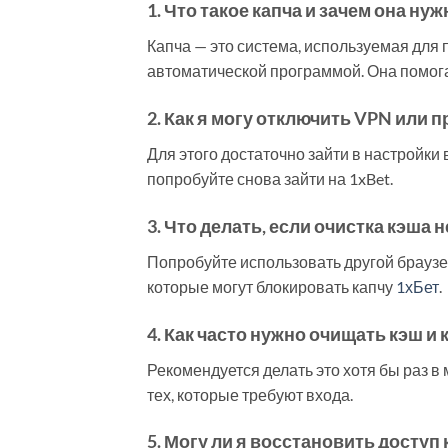
1. Что такое капча и зачем она нуж
Капча — это система, используемая для п
автоматической программой. Она помога
2. Как я могу отключить VPN или п
Для этого достаточно зайти в настройк
попробуйте снова зайти на 1xBet.
3. Что делать, если очистка кэша 
Попробуйте использовать другой браузер
которые могут блокировать капчу
1хБет
.
4. Как часто нужно очищать кэш и 
Рекомендуется делать это хотя бы раз 
тех, которые требуют входа.
5. Могу ли я восстановить доступ