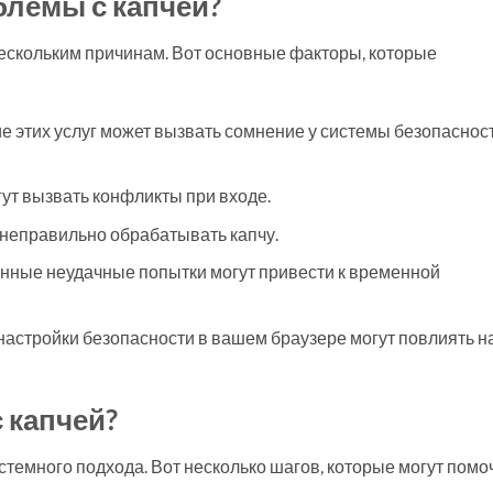
блемы с капчей?
нескольким причинам. Вот основные факторы, которые
 этих услуг может вызвать сомнение у системы безопаснос
т вызвать конфликты при входе.
неправильно обрабатывать капчу.
ные неудачные попытки могут привести к временной
астройки безопасности в вашем браузере могут повлиять н
 капчей?
стемного подхода. Вот несколько шагов, которые могут помо