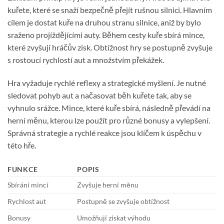
kuřete, které se snaží bezpečně přejít rušnou silnici. Hlavním
cílem je dostat kuře na druhou stranu silnice, aniž by bylo
sraženo projíždějícími auty. Během cesty kuře sbírá mince,
které zvyšují hráčův zisk. Obtížnost hry se postupně zvyšuje
s rostoucí rychlostí aut a množstvím překážek.
Hra vyžaduje rychlé reflexy a strategické myšlení. Je nutné
sledovat pohyb aut a načasovat běh kuřete tak, aby se
vyhnulo srážce. Mince, které kuře sbírá, následně převádí na
herní měnu, kterou lze použít pro různé bonusy a vylepšení.
Správná strategie a rychlé reakce jsou klíčem k úspěchu v
této hře.
FUNKCE
POPIS
Sbírání mincí
Zvyšuje herní měnu
Rychlost aut
Postupně se zvyšuje obtížnost
Bonusy
Umožňují získat výhodu