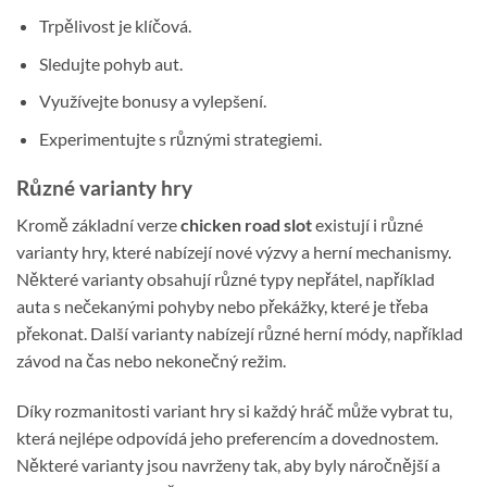
Trpělivost je klíčová.
Sledujte pohyb aut.
Využívejte bonusy a vylepšení.
Experimentujte s různými strategiemi.
Různé varianty hry
Kromě základní verze
chicken road slot
existují i různé
varianty hry, které nabízejí nové výzvy a herní mechanismy.
Některé varianty obsahují různé typy nepřátel, například
auta s nečekanými pohyby nebo překážky, které je třeba
překonat. Další varianty nabízejí různé herní módy, například
závod na čas nebo nekonečný režim.
Díky rozmanitosti variant hry si každý hráč může vybrat tu,
která nejlépe odpovídá jeho preferencím a dovednostem.
Některé varianty jsou navrženy tak, aby byly náročnější a