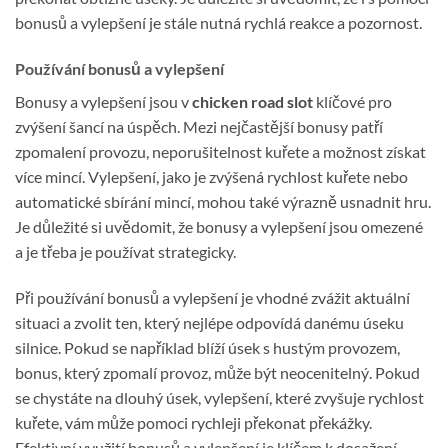
bonusů a vylepšení je stále nutná rychlá reakce a pozornost.
Používání bonusů a vylepšení
Bonusy a vylepšení jsou v
chicken road slot
klíčové pro
zvýšení šancí na úspěch. Mezi nejčastější bonusy patří
zpomalení provozu, neporušitelnost kuřete a možnost získat
více mincí. Vylepšení, jako je zvýšená rychlost kuřete nebo
automatické sbírání mincí, mohou také výrazně usnadnit hru.
Je důležité si uvědomit, že bonusy a vylepšení jsou omezené
a je třeba je používat strategicky.
Při používání bonusů a vylepšení je vhodné zvážit aktuální
situaci a zvolit ten, který nejlépe odpovídá danému úseku
silnice. Pokud se například blíží úsek s hustým provozem,
bonus, který zpomalí provoz, může být neocenitelný. Pokud
se chystáte na dlouhý úsek, vylepšení, které zvyšuje rychlost
kuřete, vám může pomoci rychleji překonat překážky.
Efektivní využití bonusů a vylepšení je klíčem k dosažení