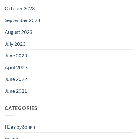
October 2023
September 2023
August 2023
July 2023
June 2023
April 2023
June 2022
June 2021
CATEGORIES
! Без рубрики
casino