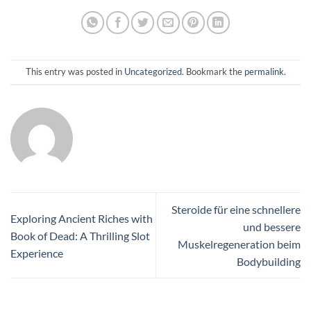
This entry was posted in
Uncategorized
. Bookmark the
permalink
.
Steroide für eine schnellere
Exploring Ancient Riches with
und bessere
Book of Dead: A Thrilling Slot
Muskelregeneration beim
Experience
Bodybuilding