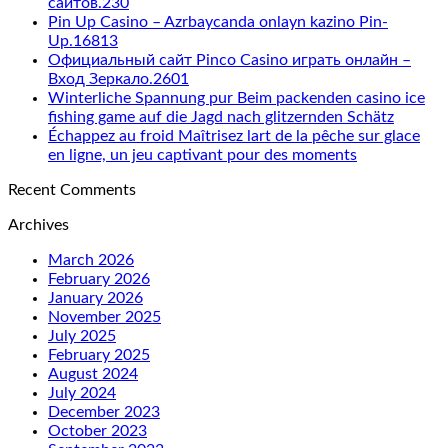
сайтов.230
Pin Up Casino – Azrbaycanda onlayn kazino Pin-
Up.16813
Официальный сайт Pinco Casino играть онлайн –
Вход Зеркало.2601
Winterliche Spannung pur Beim packenden casino ice
fishing game auf die Jagd nach glitzernden Schätz
Échappez au froid Maîtrisez lart de la pêche sur glace
en ligne, un jeu captivant pour des moments
Recent Comments
Archives
March 2026
February 2026
January 2026
November 2025
July 2025
February 2025
August 2024
July 2024
December 2023
October 2023