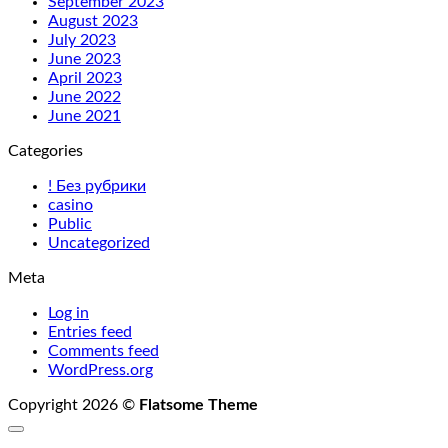
September 2023
August 2023
July 2023
June 2023
April 2023
June 2022
June 2021
Categories
! Без рубрики
casino
Public
Uncategorized
Meta
Log in
Entries feed
Comments feed
WordPress.org
Copyright 2026 ©
Flatsome Theme