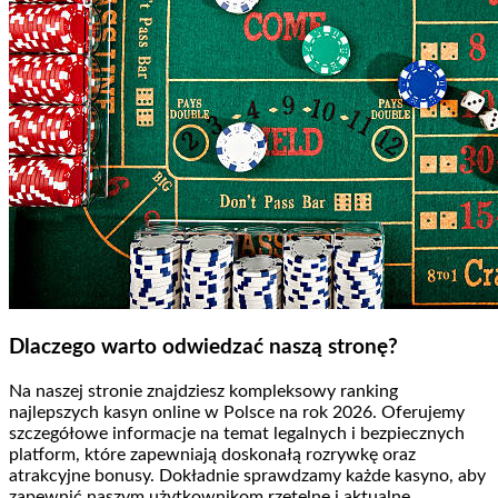
Dlaczego warto odwiedzać naszą stronę?
Na naszej stronie znajdziesz kompleksowy ranking
najlepszych kasyn online w Polsce na rok 2026. Oferujemy
szczegółowe informacje na temat legalnych i bezpiecznych
platform, które zapewniają doskonałą rozrywkę oraz
atrakcyjne bonusy. Dokładnie sprawdzamy każde kasyno, aby
zapewnić naszym użytkownikom rzetelne i aktualne