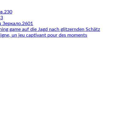
в.230
13
д Зеркало.2601
ing game auf die Jagd nach glitzernden Schätz
 ligne, un jeu captivant pour des moments