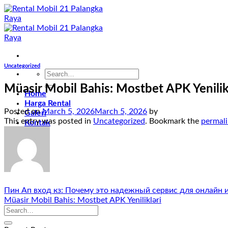
Skip
to
content
Uncategorized
Müasir Mobil Bahis: Mostbet APK Yenilik
Home
Harga Rental
Posted on
March 5, 2026
March 5, 2026
by
Galeri
This entry was posted in
Uncategorized
. Bookmark the
permal
Kontak
Пин Ап вход кз: Почему это надежный сервис для онлайн 
Müasir Mobil Bahis: Mostbet APK Yenilikləri