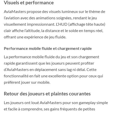
Visuels et performance
AviaMasters propose des visuels lumineux sur le thème de
l’aviation avec des animations soignées, rendant le jeu
visuellement impressionnant. L’HUD (affichage tête haute)
clair affiche l’altitude, la distance et le solde en temps réel,
offrant une expérience de jeu fluide.
Performance mobile fluide et chargement rapide
La performance mobile fluide du jeu et son chargement
rapide garantissent que les joueurs peuvent profiter
d’AviaMasters en déplacement sans lag ni délai. Cette
fonctionnalité en fait une excellente option pour ceux qui
préfèrent jouer sur mobile.
Retour des joueurs et plaintes courantes
Les joueurs ont loué AviaMasters pour son gameplay simple
et facile à comprendre, ses gains fréquents de petites