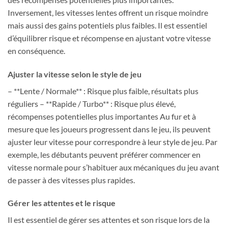
Inversement, les vitesses lentes offrent un risque moindre
mais aussi des gains potentiels plus faibles. Il est essentiel
d’équilibrer risque et récompense en ajustant votre vitesse
en conséquence.
Ajuster la vitesse selon le style de jeu
– **Lente / Normale** : Risque plus faible, résultats plus
réguliers – **Rapide / Turbo** : Risque plus élevé,
récompenses potentielles plus importantes Au fur et à
mesure que les joueurs progressent dans le jeu, ils peuvent
ajuster leur vitesse pour correspondre à leur style de jeu. Par
exemple, les débutants peuvent préférer commencer en
vitesse normale pour s’habituer aux mécaniques du jeu avant
de passer à des vitesses plus rapides.
Gérer les attentes et le risque
Il est essentiel de gérer ses attentes et son risque lors de la