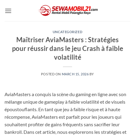
Skip
to
content
UNCATEGORIZED
Maîtriser AviaMasters : Stratégies
pour réussir dans le jeu Crash à faible
volatilité
POSTED ON
MARCH 15, 2026
BY
AviaMasters a conquis la scène du gaming en ligne avec son
mélange unique de gameplay à faible volatilité et de visuels
époustouflants. En tant que jeu à faible risque et à haute
récompense, AviaMasters est parfait pour les joueurs qui
souhaitent profiter de gains fréquents sans sacrifier leur
bankroll. Dans cet article, nous explorerons les stratégies et