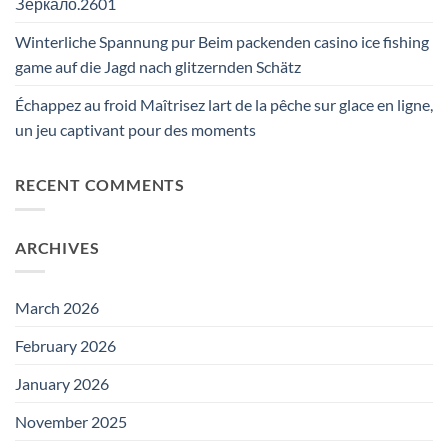
Зеркало.2601
Winterliche Spannung pur Beim packenden casino ice fishing
game auf die Jagd nach glitzernden Schätz
Échappez au froid Maîtrisez lart de la pêche sur glace en ligne,
un jeu captivant pour des moments
RECENT COMMENTS
ARCHIVES
March 2026
February 2026
January 2026
November 2025