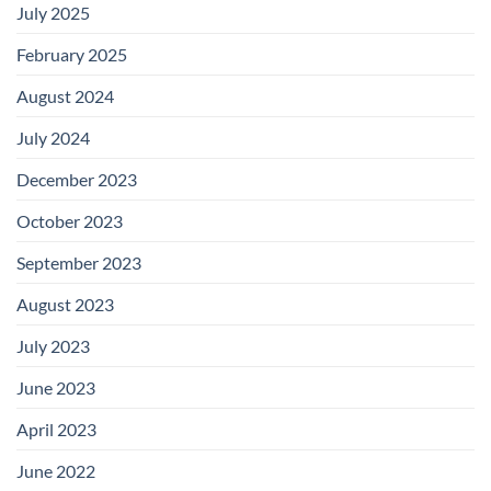
July 2025
February 2025
August 2024
July 2024
December 2023
October 2023
September 2023
August 2023
July 2023
June 2023
April 2023
June 2022