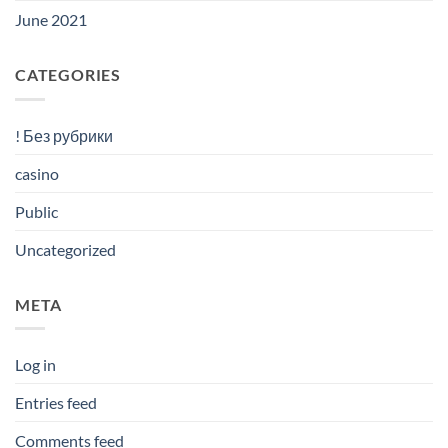
June 2021
CATEGORIES
! Без рубрики
casino
Public
Uncategorized
META
Log in
Entries feed
Comments feed