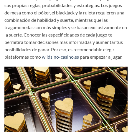
sus propias reglas, probabilidades y estrategias. Los juegos
de mesa como el póker, el blackjack y la ruleta requieren una
combinación de habilidad y suerte, mientras que las
tragamonedas son más simples y se basan exclusivamente en
la suerte. Conocer las especificidades de cada juego te
permitirá tomar decisiones más informadas y aumentar tus
posibilidades de ganar. Por eso, es recomendable elegir
plataformas como
wildsino-casino.es
para empezar a jugar.