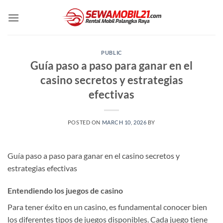
Skip
to
content
PUBLIC
Guía paso a paso para ganar en el
casino secretos y estrategias
efectivas
POSTED ON
MARCH 10, 2026
BY
Guía paso a paso para ganar en el casino secretos y
estrategias efectivas
Entendiendo los juegos de casino
Para tener éxito en un casino, es fundamental conocer bien
los diferentes tipos de juegos disponibles. Cada juego tiene