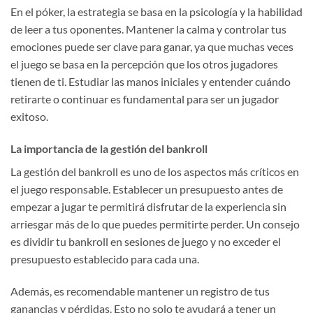
En el póker, la estrategia se basa en la psicología y la habilidad
de leer a tus oponentes. Mantener la calma y controlar tus
emociones puede ser clave para ganar, ya que muchas veces
el juego se basa en la percepción que los otros jugadores
tienen de ti. Estudiar las manos iniciales y entender cuándo
retirarte o continuar es fundamental para ser un jugador
exitoso.
La importancia de la gestión del bankroll
La gestión del bankroll es uno de los aspectos más críticos en
el juego responsable. Establecer un presupuesto antes de
empezar a jugar te permitirá disfrutar de la experiencia sin
arriesgar más de lo que puedes permitirte perder. Un consejo
es dividir tu bankroll en sesiones de juego y no exceder el
presupuesto establecido para cada una.
Además, es recomendable mantener un registro de tus
ganancias y pérdidas. Esto no solo te ayudará a tener un