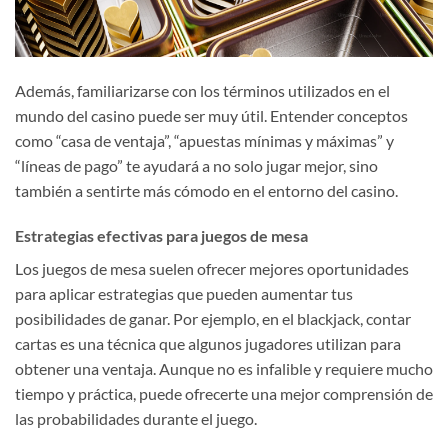
Además, familiarizarse con los términos utilizados en el
mundo del casino puede ser muy útil. Entender conceptos
como “casa de ventaja”, “apuestas mínimas y máximas” y
“líneas de pago” te ayudará a no solo jugar mejor, sino
también a sentirte más cómodo en el entorno del casino.
Estrategias efectivas para juegos de mesa
Los juegos de mesa suelen ofrecer mejores oportunidades
para aplicar estrategias que pueden aumentar tus
posibilidades de ganar. Por ejemplo, en el blackjack, contar
cartas es una técnica que algunos jugadores utilizan para
obtener una ventaja. Aunque no es infalible y requiere mucho
tiempo y práctica, puede ofrecerte una mejor comprensión de
las probabilidades durante el juego.