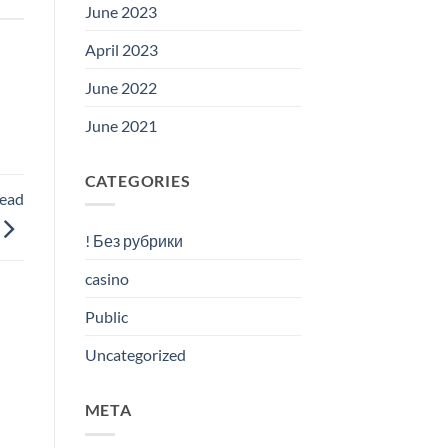
June 2023
April 2023
June 2022
June 2021
CATEGORIES
Dead
! Без рубрики
casino
Public
Uncategorized
META