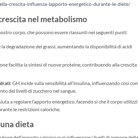
a-crescita-influenza-lapporto-energetico-durante-le-diete/
 crescita nel metabolismo
l nostro corpo, che possono essere riassunti nei seguenti punti:
 degradazione dei grassi, aumentando la disponibilità di acidi
ne facilita la sintesi di nuove proteine, contribuendo alla crescita
drati:
GH incide sulla sensibilità all’insulina, influenzando così com
nto dei livelli di zucchero nel sangue.
iuta a regolare l’apporto energetico, facendo sì che il corpo utilizzi
rante le restrizioni caloriche.
 una dieta
ione dell’apporto calorico può influenzare i livelli di ormone dell