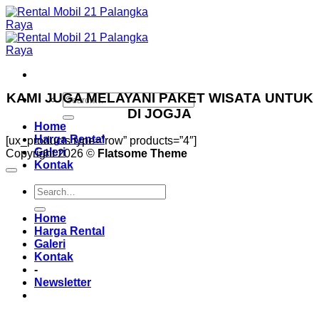
Skip
to
content
KAMI JUGA MELAYANI PAKET WISATA UNTUK
DI JOGJA
Home
Harga Rental
[ux_products type=”row” products=”4″]
Galeri
Copyright 2026 ©
Flatsome Theme
Kontak
Home
Harga Rental
Galeri
Kontak
-
Newsletter